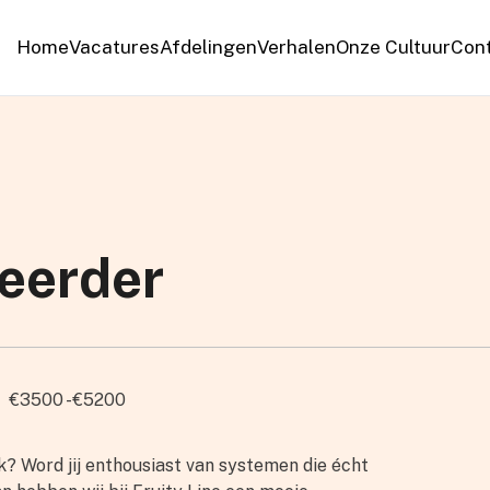
Home
Vacatures
Afdelingen
Verhalen
Onze Cultuur
Con
eerder
€3500 - €5200
jk? Word jij enthousiast van systemen die écht