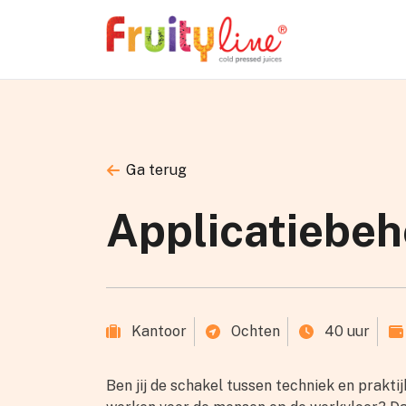
Skip to content
Ga terug
Applicatiebeh
Kantoor
Ochten
40 uur
Ben jij de schakel tussen techniek en prakti