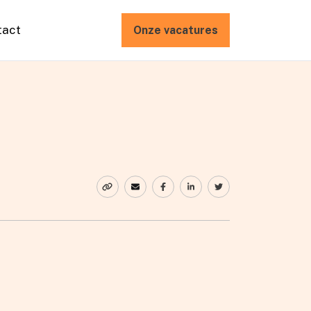
tact
Onze vacatures