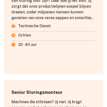
Een storing voor zijn? Daar doe jij het voor. Jij
zorgt dat onze productielijnen soepel blijven
draaien, zodat miljoenen mensen kunnen
genieten van onze verse sappen en smoothies.
Met jouw technische kennis en praktische
Technische Dienst
instelling los je niet alleen problemen op, je
voorkomt ze. En daar krijg je energie van.
Ochten
32 - 40 uur
Senior Storingsmonteur
Machines die stilstaan? Jij niet. Jij krijgt