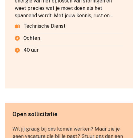
energie van het oplossen van storingen en
weet precies wat je moet doen als het
spannend wordt. Met jouw kennis, rust en
gezonde dosis humor help je collega’s verder
Technische Dienst
en zorg je dat de productie blijft lopen. Klinkt
dat als jouw manier van werken? Dan hoor jij bij
Ochten
Fruity Line.
40 uur
Open sollicitatie
Wil jij graag bij ons komen werken? Maar zie je
geen vacature die bij je past? Stuur ons dan een