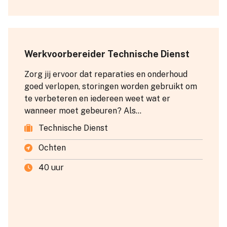
Werkvoorbereider Technische Dienst
Zorg jij ervoor dat reparaties en onderhoud
goed verlopen, storingen worden gebruikt om
te verbeteren en iedereen weet wat er
wanneer moet gebeuren? Als
Werkvoorbereider Technische Dienst bij Fruity
Technische Dienst
Line houd je overzicht, plan je vooruit en zorg
je dat monteurs en externe partijen veilig en
Ochten
efficiënt kunnen werken.
40 uur